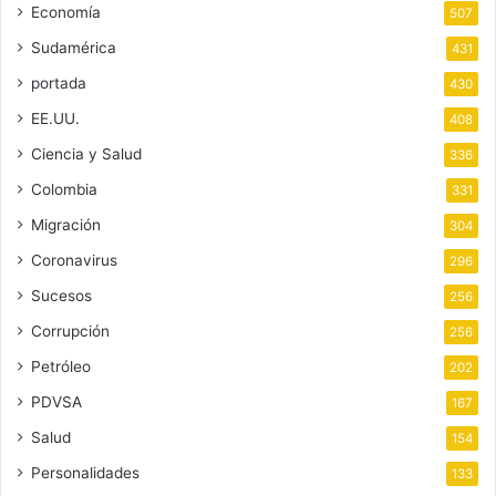
Economía
507
Sudamérica
431
portada
430
EE.UU.
408
Ciencia y Salud
336
Colombia
331
Migración
304
Coronavirus
296
Sucesos
256
Corrupción
256
Petróleo
202
PDVSA
167
Salud
154
Personalidades
133