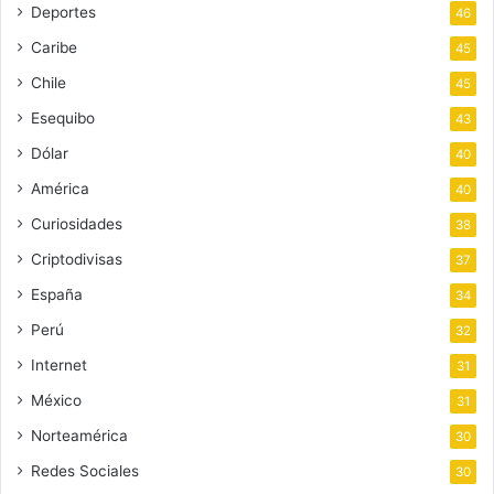
Deportes
46
Caribe
45
Chile
45
Esequibo
43
Dólar
40
América
40
Curiosidades
38
Criptodivisas
37
España
34
Perú
32
Internet
31
México
31
Norteamérica
30
Redes Sociales
30