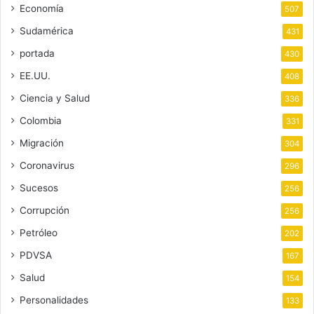
Economía
507
Sudamérica
431
portada
430
EE.UU.
408
Ciencia y Salud
336
Colombia
331
Migración
304
Coronavirus
296
Sucesos
256
Corrupción
256
Petróleo
202
PDVSA
167
Salud
154
Personalidades
133