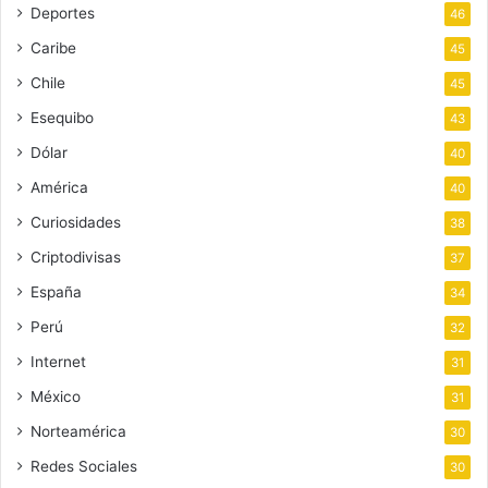
Deportes
46
Caribe
45
Chile
45
Esequibo
43
Dólar
40
América
40
Curiosidades
38
Criptodivisas
37
España
34
Perú
32
Internet
31
México
31
Norteamérica
30
Redes Sociales
30