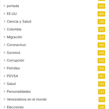
portada
430
EE.UU.
408
Ciencia y Salud
336
Colombia
331
Migración
304
Coronavirus
296
Sucesos
256
Corrupción
256
Petróleo
202
PDVSA
167
Salud
154
Personalidades
133
Venezolanos en el mundo
113
Elecciones
108