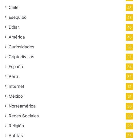
Chile
45
Esequibo
43
Dólar
40
América
40
Curiosidades
38
Criptodivisas
37
España
34
Perú
32
Internet
31
México
31
Norteamérica
30
Redes Sociales
30
Religión
29
Antillas
26