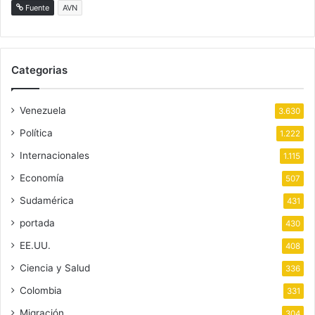
Fuente
AVN
Categorias
Venezuela
3.630
Política
1.222
Internacionales
1.115
Economía
507
Sudamérica
431
portada
430
EE.UU.
408
Ciencia y Salud
336
Colombia
331
Migración
304