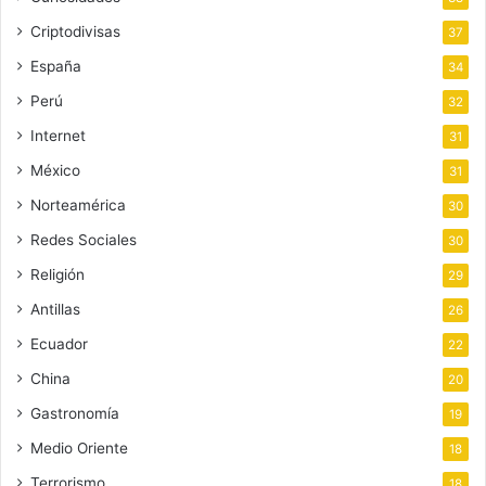
Criptodivisas
37
España
34
Perú
32
Internet
31
México
31
Norteamérica
30
Redes Sociales
30
Religión
29
Antillas
26
Ecuador
22
China
20
Gastronomía
19
Medio Oriente
18
Terrorismo
18