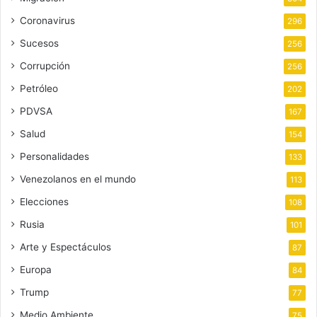
Coronavirus
296
Sucesos
256
Corrupción
256
Petróleo
202
PDVSA
167
Salud
154
Personalidades
133
Venezolanos en el mundo
113
Elecciones
108
Rusia
101
Arte y Espectáculos
87
Europa
84
Trump
77
Medio Ambiente
75