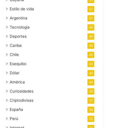
55
Estilo de vida
51
Argentina
51
Tecnologia
49
Deportes
46
Caribe
45
Chile
45
Esequibo
43
Dólar
40
América
40
Curiosidades
38
Criptodivisas
37
España
34
Perú
32
Internet