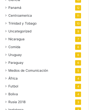
13
Panamá
12
Centroamerica
11
Trinidad y Tobago
10
Uncategorized
9
Nicaragua
7
Comida
6
Uruguay
6
Paraguay
6
Medios de Comunicación
5
África
4
Futbol
4
Boliva
4
Rusia 2018
3
Inglaterra