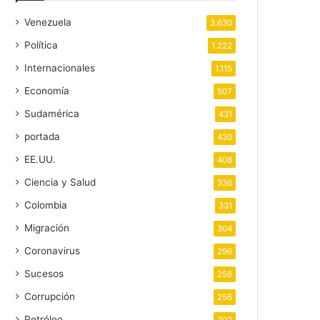
Venezuela
3.630
Política
1.222
Internacionales
1.115
Economía
507
Sudamérica
431
portada
430
EE.UU.
408
Ciencia y Salud
336
Colombia
331
Migración
304
Coronavirus
296
Sucesos
256
Corrupción
256
Petróleo