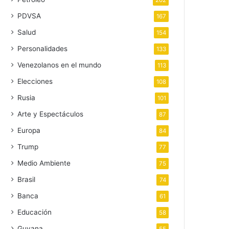
202
PDVSA
167
Salud
154
Personalidades
133
Venezolanos en el mundo
113
Elecciones
108
Rusia
101
Arte y Espectáculos
87
Europa
84
Trump
77
Medio Ambiente
75
Brasil
74
Banca
61
Educación
58
Guyana