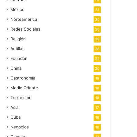
31
México
31
Norteamérica
30
Redes Sociales
30
Religión
29
Antillas
26
Ecuador
22
China
20
Gastronomía
19
Medio Oriente
18
Terrorismo
18
Asia
17
Cuba
16
Negocios
16
Ciencia