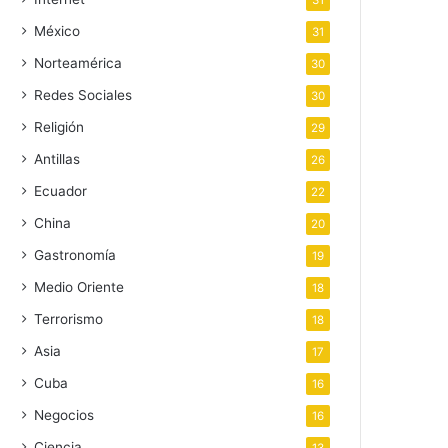
31
México
31
Norteamérica
30
Redes Sociales
30
Religión
29
Antillas
26
Ecuador
22
China
20
Gastronomía
19
Medio Oriente
18
Terrorismo
18
Asia
17
Cuba
16
Negocios
16
Ciencia