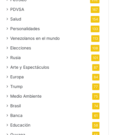
202
PDVSA
167
Salud
154
Personalidades
133
Venezolanos en el mundo
113
Elecciones
108
Rusia
101
Arte y Espectáculos
87
Europa
84
Trump
77
Medio Ambiente
75
Brasil
74
Banca
61
Educación
58
Guyana