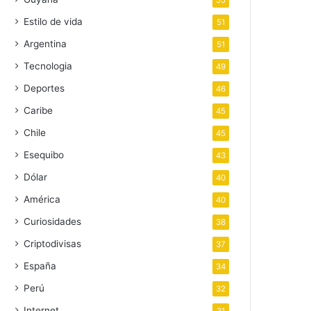
55
Estilo de vida
51
Argentina
51
Tecnologia
49
Deportes
46
Caribe
45
Chile
45
Esequibo
43
Dólar
40
América
40
Curiosidades
38
Criptodivisas
37
España
34
Perú
32
Internet