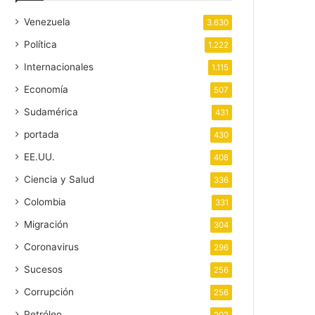
Venezuela
3.630
Política
1.222
Internacionales
1.115
Economía
507
Sudamérica
431
portada
430
EE.UU.
408
Ciencia y Salud
336
Colombia
331
Migración
304
Coronavirus
296
Sucesos
256
Corrupción
256
Petróleo