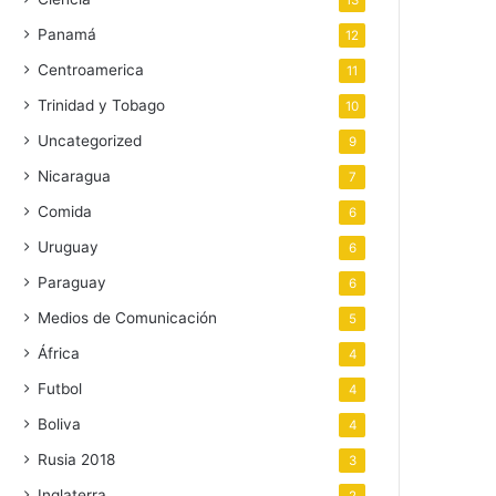
13
Panamá
12
Centroamerica
11
Trinidad y Tobago
10
Uncategorized
9
Nicaragua
7
Comida
6
Uruguay
6
Paraguay
6
Medios de Comunicación
5
África
4
Futbol
4
Boliva
4
Rusia 2018
3
Inglaterra