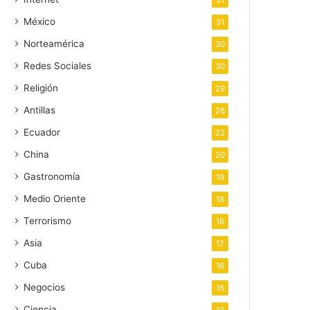
31
México
31
Norteamérica
30
Redes Sociales
30
Religión
29
Antillas
26
Ecuador
22
China
20
Gastronomía
19
Medio Oriente
18
Terrorismo
18
Asia
17
Cuba
16
Negocios
16
Ciencia