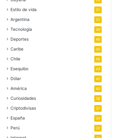
55
Estilo de vida
51
Argentina
51
Tecnologia
49
Deportes
46
Caribe
45
Chile
45
Esequibo
43
Dólar
40
América
40
Curiosidades
38
Criptodivisas
37
España
34
Perú
32
Internet