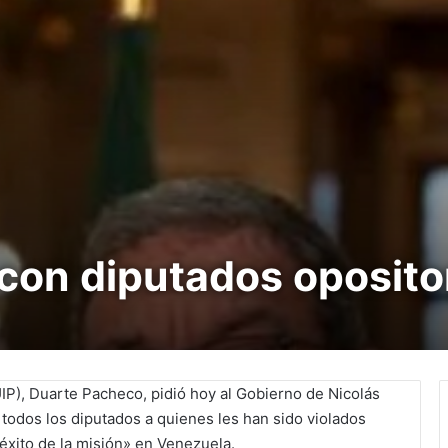
 con diputados oposito
IP), Duarte Pacheco, pidió hoy al Gobierno de Nicolás
n todos los diputados a quienes les han sido violados
éxito de la misión» en Venezuela.