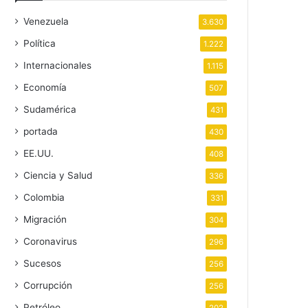
Venezuela
3.630
Política
1.222
Internacionales
1.115
Economía
507
Sudamérica
431
portada
430
EE.UU.
408
Ciencia y Salud
336
Colombia
331
Migración
304
Coronavirus
296
Sucesos
256
Corrupción
256
Petróleo