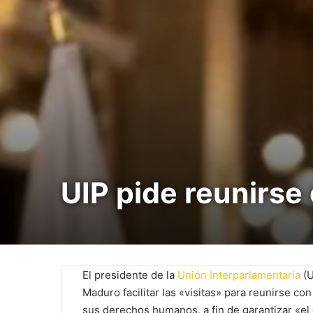
UIP pide reunirse
El presidente de la
Unión Interparlamentaria
(U
Maduro facilitar las «visitas» para reunirse co
sus derechos humanos, a fin de garantizar «el 