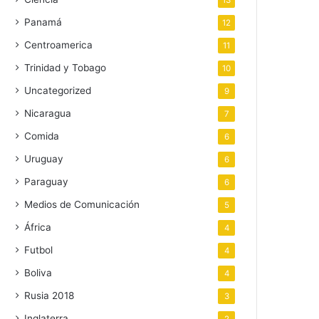
13
Panamá
12
Centroamerica
11
Trinidad y Tobago
10
Uncategorized
9
Nicaragua
7
Comida
6
Uruguay
6
Paraguay
6
Medios de Comunicación
5
África
4
Futbol
4
Boliva
4
Rusia 2018
3
Inglaterra