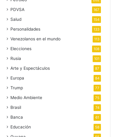
202
PDVSA
167
Salud
154
Personalidades
133
Venezolanos en el mundo
113
Elecciones
108
Rusia
101
Arte y Espectáculos
87
Europa
84
Trump
77
Medio Ambiente
75
Brasil
74
Banca
61
Educación
58
Guyana