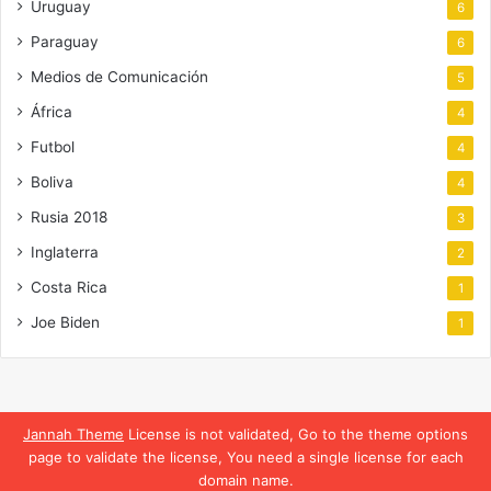
Uruguay
6
Paraguay
6
Medios de Comunicación
5
África
4
Futbol
4
Boliva
4
Rusia 2018
3
Inglaterra
2
Costa Rica
1
Joe Biden
1
Jannah Theme
License is not validated, Go to the theme options
page to validate the license, You need a single license for each
domain name.
Translate »