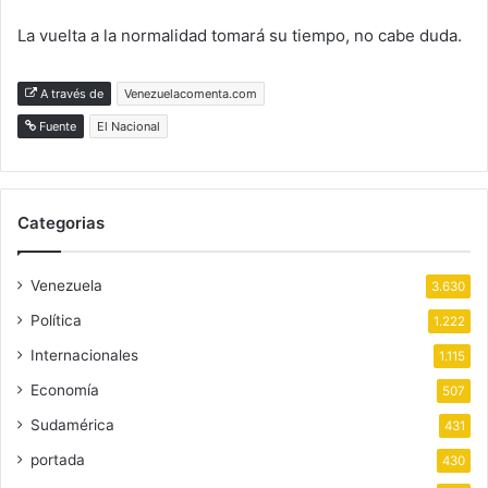
La vuelta a la normalidad tomará su tiempo, no cabe duda.
A través de
Venezuelacomenta.com
Fuente
El Nacional
Categorias
Venezuela
3.630
Política
1.222
Internacionales
1.115
Economía
507
Sudamérica
431
portada
430