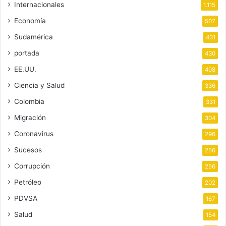
Internacionales
1.115
Economía
507
Sudamérica
431
portada
430
EE.UU.
408
Ciencia y Salud
336
Colombia
331
Migración
304
Coronavirus
296
Sucesos
256
Corrupción
256
Petróleo
202
PDVSA
167
Salud
154