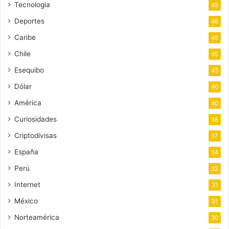
Tecnologia
49
Deportes
46
Caribe
45
Chile
45
Esequibo
43
Dólar
40
América
40
Curiosidades
38
Criptodivisas
37
España
34
Perú
32
Internet
31
México
31
Norteamérica
30