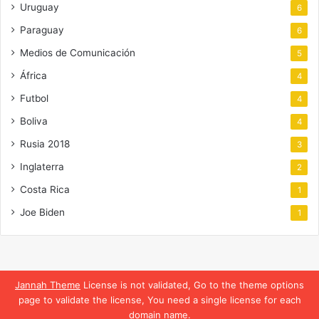
Uruguay
6
Paraguay
6
Medios de Comunicación
5
África
4
Futbol
4
Boliva
4
Rusia 2018
3
Inglaterra
2
Costa Rica
1
Joe Biden
1
Jannah Theme
License is not validated, Go to the theme options
page to validate the license, You need a single license for each
domain name.