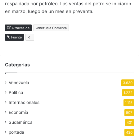
respaldada por petróleo. Las ventas del petro se iniciaron
en marzo, luego de un mes en preventa.
A través de
Venezuela Comenta
Fuente
RT
Categorias
Venezuela
3.630
Política
1.222
Internacionales
1.115
Economía
507
Sudamérica
431
portada
430