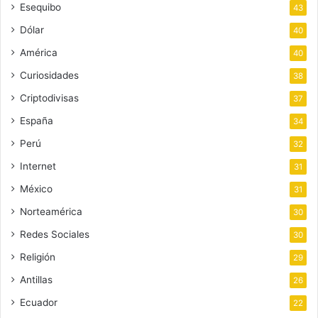
Esequibo
43
Dólar
40
América
40
Curiosidades
38
Criptodivisas
37
España
34
Perú
32
Internet
31
México
31
Norteamérica
30
Redes Sociales
30
Religión
29
Antillas
26
Ecuador
22