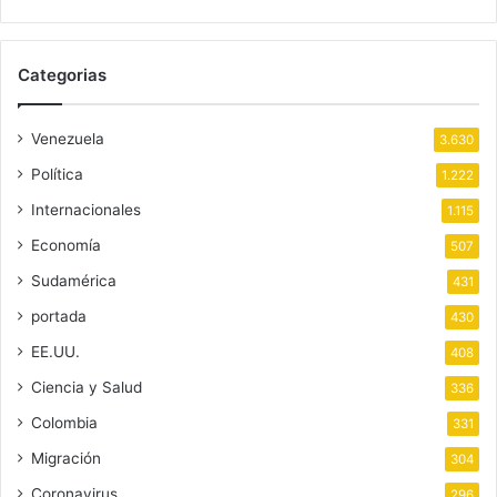
Categorias
Venezuela
3.630
Política
1.222
Internacionales
1.115
Economía
507
Sudamérica
431
portada
430
EE.UU.
408
Ciencia y Salud
336
Colombia
331
Migración
304
Coronavirus
296