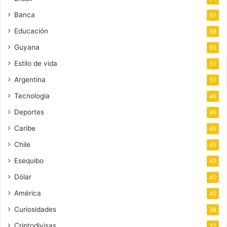
Banca
61
Educación
58
Guyana
55
Estilo de vida
51
Argentina
51
Tecnologia
49
Deportes
46
Caribe
45
Chile
45
Esequibo
43
Dólar
40
América
40
Curiosidades
38
Criptodivisas
37