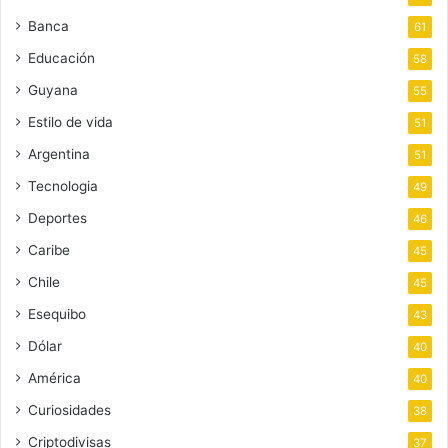
Banca
61
Educación
58
Guyana
55
Estilo de vida
51
Argentina
51
Tecnologia
49
Deportes
46
Caribe
45
Chile
45
Esequibo
43
Dólar
40
América
40
Curiosidades
38
Criptodivisas
37