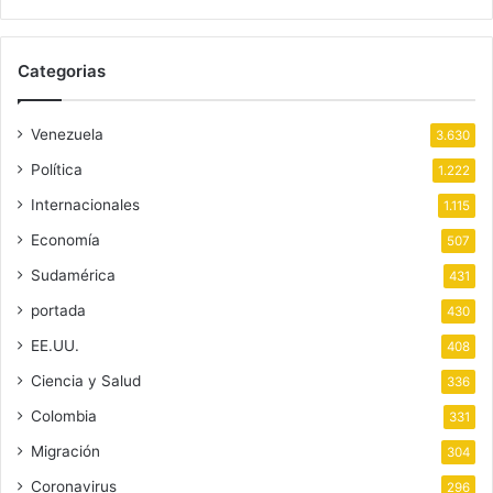
Categorias
Venezuela
3.630
Política
1.222
Internacionales
1.115
Economía
507
Sudamérica
431
portada
430
EE.UU.
408
Ciencia y Salud
336
Colombia
331
Migración
304
Coronavirus
296