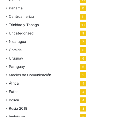
13
Panamá
12
Centroamerica
11
Trinidad y Tobago
10
Uncategorized
9
Nicaragua
7
Comida
6
Uruguay
6
Paraguay
6
Medios de Comunicación
5
África
4
Futbol
4
Boliva
4
Rusia 2018
3
Inglaterra