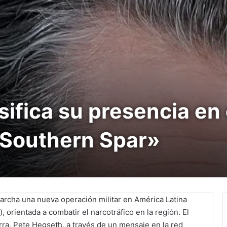
ifica su presencia en 
“Southern Spar»
archa una nueva operación militar en América Latina
 orientada a combatir el narcotráfico en la región. El
rra, Pete Hegseth, a través de un mensaje en la red