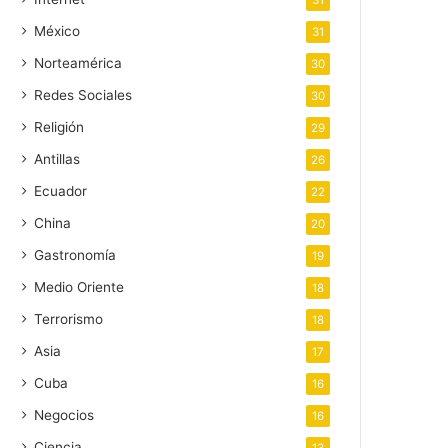
31
México
31
Norteamérica
30
Redes Sociales
30
Religión
29
Antillas
26
Ecuador
22
China
20
Gastronomía
19
Medio Oriente
18
Terrorismo
18
Asia
17
Cuba
16
Negocios
16
Ciencia