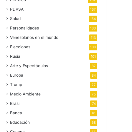
202
PDVSA
167
Salud
154
Personalidades
133
Venezolanos en el mundo
113
Elecciones
108
Rusia
101
Arte y Espectáculos
87
Europa
84
Trump
77
Medio Ambiente
75
Brasil
74
Banca
61
Educación
58
Guyana