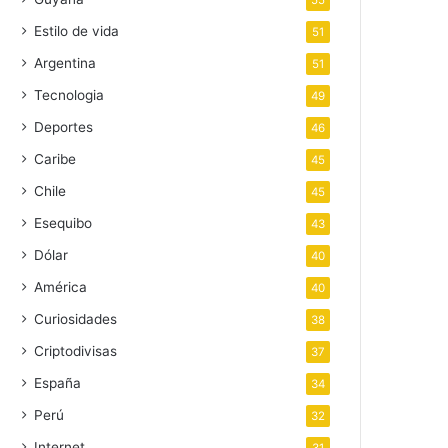
55
Estilo de vida
51
Argentina
51
Tecnologia
49
Deportes
46
Caribe
45
Chile
45
Esequibo
43
Dólar
40
América
40
Curiosidades
38
Criptodivisas
37
España
34
Perú
32
Internet