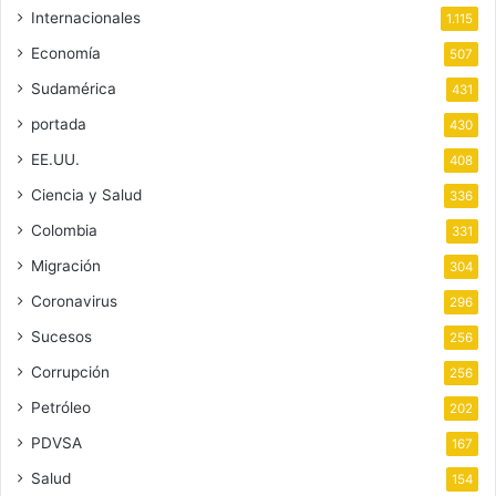
Internacionales
1.115
Economía
507
Sudamérica
431
portada
430
EE.UU.
408
Ciencia y Salud
336
Colombia
331
Migración
304
Coronavirus
296
Sucesos
256
Corrupción
256
Petróleo
202
PDVSA
167
Salud
154