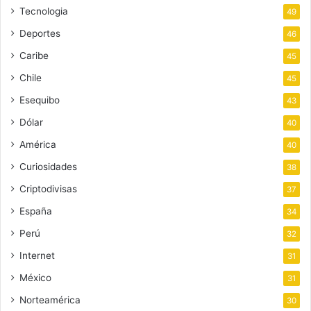
Tecnologia
49
Deportes
46
Caribe
45
Chile
45
Esequibo
43
Dólar
40
América
40
Curiosidades
38
Criptodivisas
37
España
34
Perú
32
Internet
31
México
31
Norteamérica
30