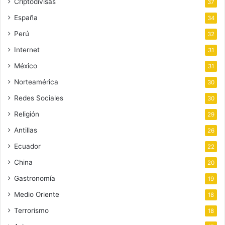
Criptodivisas
37
España
34
Perú
32
Internet
31
México
31
Norteamérica
30
Redes Sociales
30
Religión
29
Antillas
26
Ecuador
22
China
20
Gastronomía
19
Medio Oriente
18
Terrorismo
18