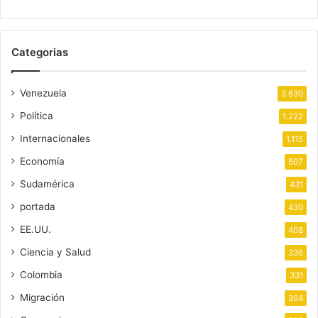
Categorias
Venezuela
3.630
Política
1.222
Internacionales
1.115
Economía
507
Sudamérica
431
portada
430
EE.UU.
408
Ciencia y Salud
336
Colombia
331
Migración
304