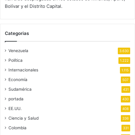
Bolívar y el Distrito Capital.
Categorias
Venezuela
3.630
Política
1.222
Internacionales
1.115
Economía
507
Sudamérica
431
portada
430
EE.UU.
408
Ciencia y Salud
336
Colombia
331