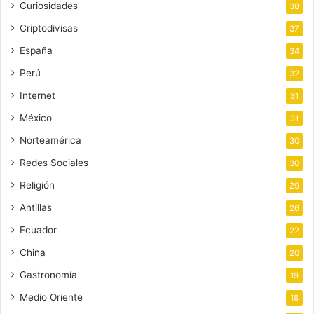
Curiosidades
38
Criptodivisas
37
España
34
Perú
32
Internet
31
México
31
Norteamérica
30
Redes Sociales
30
Religión
29
Antillas
26
Ecuador
22
China
20
Gastronomía
19
Medio Oriente
18