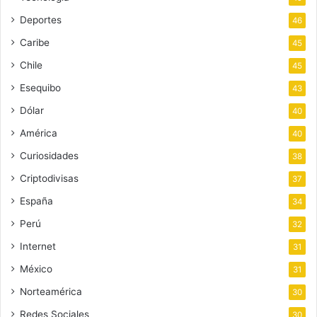
Deportes
46
Caribe
45
Chile
45
Esequibo
43
Dólar
40
América
40
Curiosidades
38
Criptodivisas
37
España
34
Perú
32
Internet
31
México
31
Norteamérica
30
Redes Sociales
30