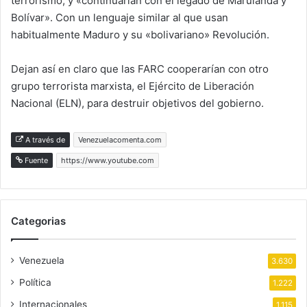
terrorismo, y «continuarían con el legado de Marulanda y
Bolívar». Con un lenguaje similar al que usan
habitualmente Maduro y su «bolivariano» Revolución.
Dejan así en claro que las FARC cooperarían con otro
grupo terrorista marxista, el Ejército de Liberación
Nacional (ELN), para destruir objetivos del gobierno.
A través de
Venezuelacomenta.com
Fuente
https://www.youtube.com
Categorias
Venezuela
3.630
Política
1.222
Internacionales
1.115