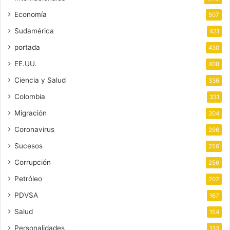
Economía
507
Sudamérica
431
portada
430
EE.UU.
408
Ciencia y Salud
336
Colombia
331
Migración
304
Coronavirus
296
Sucesos
256
Corrupción
256
Petróleo
202
PDVSA
167
Salud
154
Personalidades
133