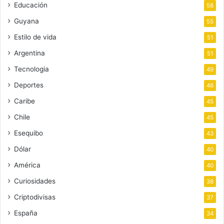
Educación
58
Guyana
55
Estilo de vida
51
Argentina
51
Tecnologia
49
Deportes
46
Caribe
45
Chile
45
Esequibo
43
Dólar
40
América
40
Curiosidades
38
Criptodivisas
37
España
34