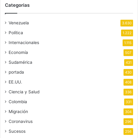
Categorias
Venezuela
3.630
Política
1.222
Internacionales
1.115
Economía
507
Sudamérica
431
portada
430
EE.UU.
408
Ciencia y Salud
336
Colombia
331
Migración
304
Coronavirus
296
Sucesos
256