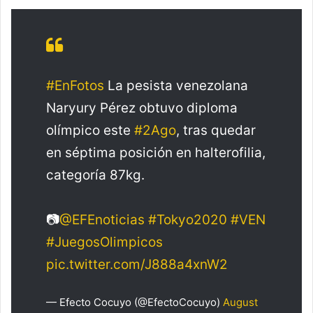
#EnFotos
La pesista venezolana
Naryury Pérez obtuvo diploma
olímpico este
#2Ago
, tras quedar
en séptima posición en halterofilia,
categoría 87kg.
📷
@EFEnoticias
#Tokyo2020
#VEN
#JuegosOlimpicos
pic.twitter.com/J888a4xnW2
— Efecto Cocuyo (@EfectoCocuyo)
August