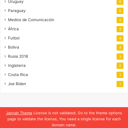
Uruguay
6
Paraguay
6
Medios de Comunicación
5
África
4
Futbol
4
Boliva
4
Rusia 2018
3
Inglaterra
2
Costa Rica
1
Joe Biden
1
Jannah Theme
License is not validated, Go to the theme options
page to validate the license, You need a single license for each
domain name.
Translate »