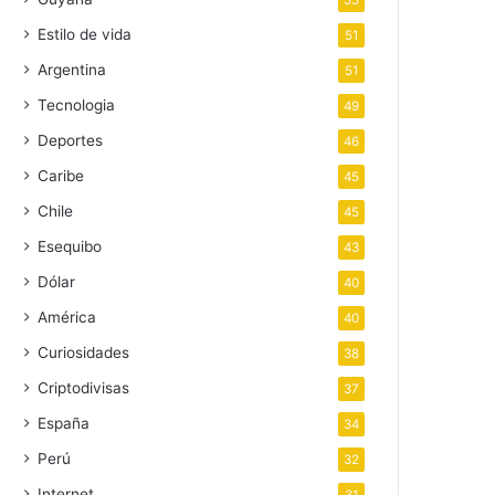
55
Estilo de vida
51
Argentina
51
Tecnologia
49
Deportes
46
Caribe
45
Chile
45
Esequibo
43
Dólar
40
América
40
Curiosidades
38
Criptodivisas
37
España
34
Perú
32
Internet