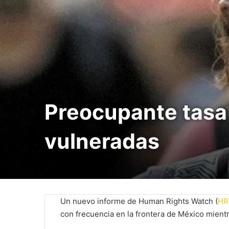
Preocupante tasa 
vulneradas
Un nuevo informe de Human Rights Watch (
H
con frecuencia en la frontera de México mient