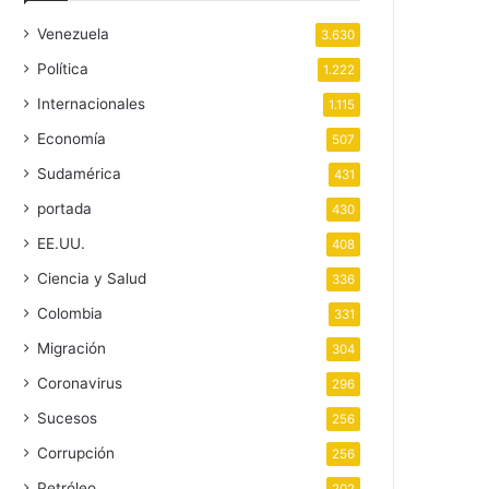
Venezuela
3.630
Política
1.222
Internacionales
1.115
Economía
507
Sudamérica
431
portada
430
EE.UU.
408
Ciencia y Salud
336
Colombia
331
Migración
304
Coronavirus
296
Sucesos
256
Corrupción
256
Petróleo