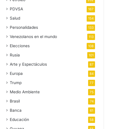
202
PDVSA
167
Salud
154
Personalidades
133
Venezolanos en el mundo
113
Elecciones
108
Rusia
101
Arte y Espectáculos
87
Europa
84
Trump
77
Medio Ambiente
75
Brasil
74
Banca
61
Educación
58
Guyana