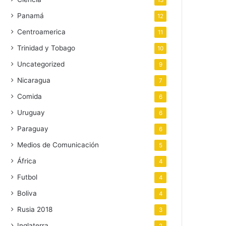
13
Panamá
12
Centroamerica
11
Trinidad y Tobago
10
Uncategorized
9
Nicaragua
7
Comida
6
Uruguay
6
Paraguay
6
Medios de Comunicación
5
África
4
Futbol
4
Boliva
4
Rusia 2018
3
Inglaterra