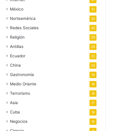
31
México
31
Norteamérica
30
Redes Sociales
30
Religión
29
Antillas
26
Ecuador
22
China
20
Gastronomía
19
Medio Oriente
18
Terrorismo
18
Asia
17
Cuba
16
Negocios
16
Ciencia