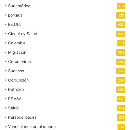
Sudamérica
431
portada
430
EE.UU.
408
Ciencia y Salud
336
Colombia
331
Migración
304
Coronavirus
296
Sucesos
256
Corrupción
256
Petróleo
202
PDVSA
167
Salud
154
Personalidades
133
Venezolanos en el mundo
113