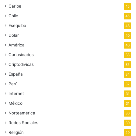
Caribe
45
Chile
45
Esequibo
43
Dólar
40
América
40
Curiosidades
38
Criptodivisas
37
España
34
Perú
32
Internet
31
México
31
Norteamérica
30
Redes Sociales
30
Religión
29