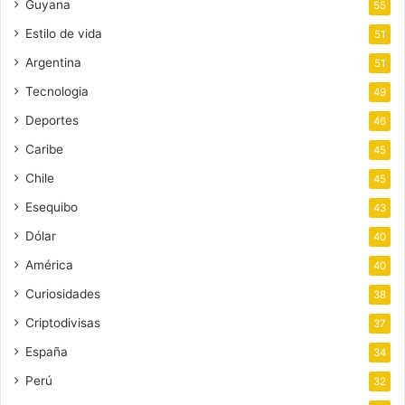
Guyana
55
Estilo de vida
51
Argentina
51
Tecnologia
49
Deportes
46
Caribe
45
Chile
45
Esequibo
43
Dólar
40
América
40
Curiosidades
38
Criptodivisas
37
España
34
Perú
32