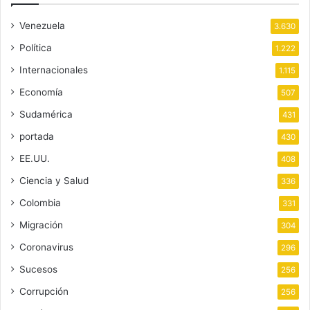
Venezuela
3.630
Política
1.222
Internacionales
1.115
Economía
507
Sudamérica
431
portada
430
EE.UU.
408
Ciencia y Salud
336
Colombia
331
Migración
304
Coronavirus
296
Sucesos
256
Corrupción
256