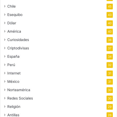
Chile
45
Esequibo
43
Dólar
40
América
40
Curiosidades
38
Criptodivisas
37
España
34
Perú
32
Internet
31
México
31
Norteamérica
30
Redes Sociales
30
Religión
29
Antillas
26