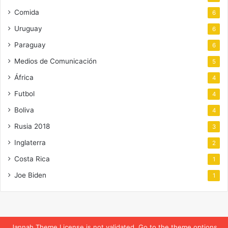
Comida
6
Uruguay
6
Paraguay
6
Medios de Comunicación
5
África
4
Futbol
4
Boliva
4
Rusia 2018
3
Inglaterra
2
Costa Rica
1
Joe Biden
1
Jannah Theme
License is not validated, Go to the theme options