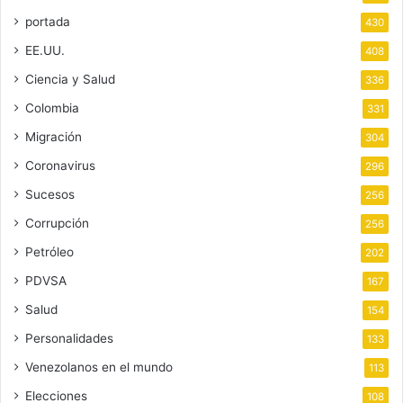
portada
430
EE.UU.
408
Ciencia y Salud
336
Colombia
331
Migración
304
Coronavirus
296
Sucesos
256
Corrupción
256
Petróleo
202
PDVSA
167
Salud
154
Personalidades
133
Venezolanos en el mundo
113
Elecciones
108