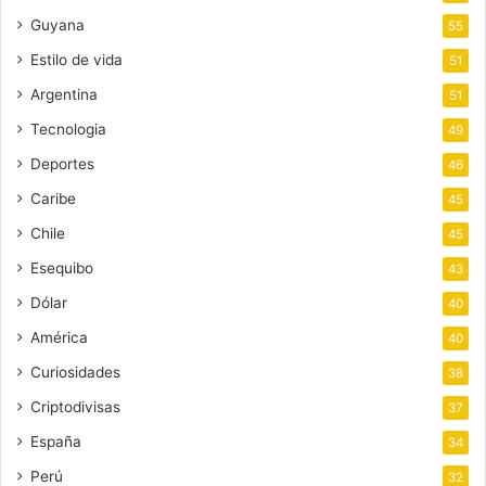
Guyana
55
Estilo de vida
51
Argentina
51
Tecnologia
49
Deportes
46
Caribe
45
Chile
45
Esequibo
43
Dólar
40
América
40
Curiosidades
38
Criptodivisas
37
España
34
Perú
32