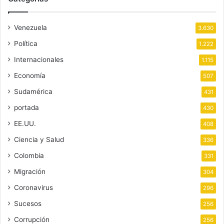
Venezuela
3.630
Política
1.222
Internacionales
1.115
Economía
507
Sudamérica
431
portada
430
EE.UU.
408
Ciencia y Salud
336
Colombia
331
Migración
304
Coronavirus
296
Sucesos
256
Corrupción
256