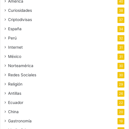
América
40
Curiosidades
38
Criptodivisas
37
España
34
Perú
32
Internet
31
México
31
Norteamérica
30
Redes Sociales
30
Religión
29
Antillas
26
Ecuador
22
China
20
Gastronomía
19