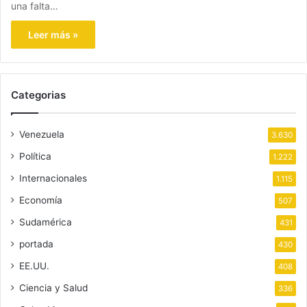
una falta…
Leer más »
Categorias
Venezuela
3.630
Política
1.222
Internacionales
1.115
Economía
507
Sudamérica
431
portada
430
EE.UU.
408
Ciencia y Salud
336