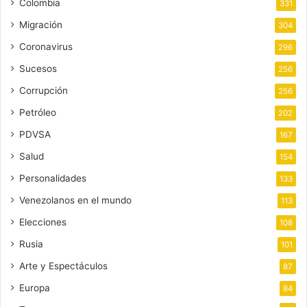
Colombia
331
Migración
304
Coronavirus
296
Sucesos
256
Corrupción
256
Petróleo
202
PDVSA
167
Salud
154
Personalidades
133
Venezolanos en el mundo
113
Elecciones
108
Rusia
101
Arte y Espectáculos
87
Europa
84