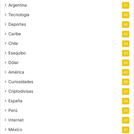
Argentina
51
Tecnologia
49
Deportes
46
Caribe
45
Chile
45
Esequibo
43
Dólar
40
América
40
Curiosidades
38
Criptodivisas
37
España
34
Perú
32
Internet
31
México
31