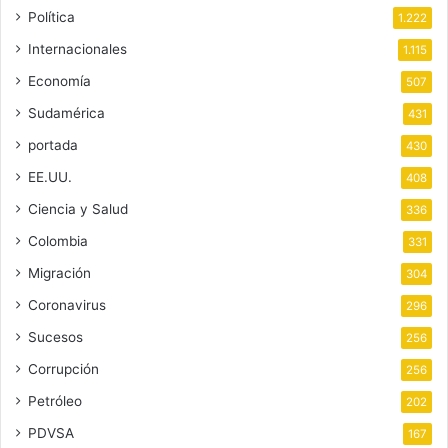
Política
1.222
Internacionales
1.115
Economía
507
Sudamérica
431
portada
430
EE.UU.
408
Ciencia y Salud
336
Colombia
331
Migración
304
Coronavirus
296
Sucesos
256
Corrupción
256
Petróleo
202
PDVSA
167