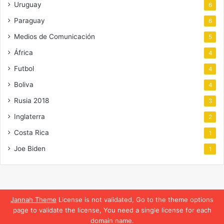
Uruguay
6
Paraguay
6
Medios de Comunicación
5
África
4
Futbol
4
Boliva
4
Rusia 2018
3
Inglaterra
2
Costa Rica
1
Joe Biden
1
Jannah Theme
License is not validated, Go to the theme options
page to validate the license, You need a single license for each
domain name.