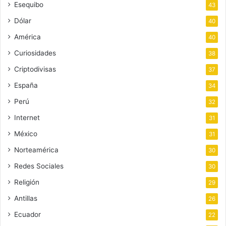
Esequibo
43
Dólar
40
América
40
Curiosidades
38
Criptodivisas
37
España
34
Perú
32
Internet
31
México
31
Norteamérica
30
Redes Sociales
30
Religión
29
Antillas
26
Ecuador
22