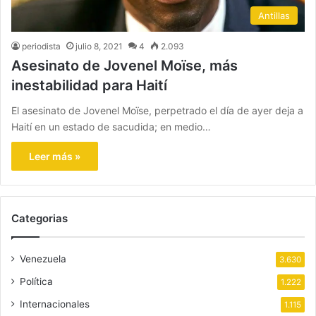
Antillas
periodista
julio 8, 2021
4
2.093
Asesinato de Jovenel Moïse, más
inestabilidad para Haití
El asesinato de Jovenel Moïse, perpetrado el día de ayer deja a
Haití en un estado de sacudida; en medio…
Leer más »
Categorias
Venezuela
3.630
Política
1.222
Internacionales
1.115