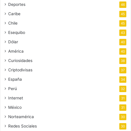
Deportes
46
Caribe
45
Chile
45
Esequibo
43
Dólar
40
América
40
Curiosidades
38
Criptodivisas
37
España
34
Perú
32
Internet
31
México
31
Norteamérica
30
Redes Sociales
30