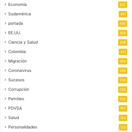
Economía
507
Sudamérica
431
portada
430
EE.UU.
408
Ciencia y Salud
336
Colombia
331
Migración
304
Coronavirus
296
Sucesos
256
Corrupción
256
Petróleo
202
PDVSA
167
Salud
154
Personalidades
133