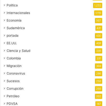
Política
1.222
Internacionales
1.115
Economía
507
Sudamérica
431
portada
430
EE.UU.
408
Ciencia y Salud
336
Colombia
331
Migración
304
Coronavirus
296
Sucesos
256
Corrupción
256
Petróleo
202
PDVSA
167