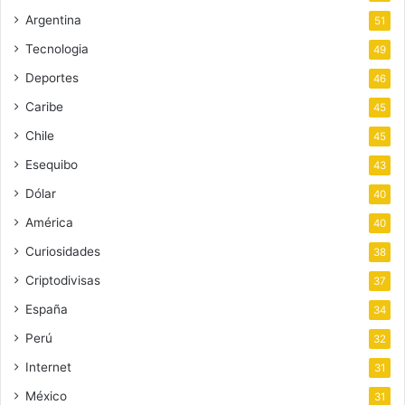
Argentina
51
Tecnologia
49
Deportes
46
Caribe
45
Chile
45
Esequibo
43
Dólar
40
América
40
Curiosidades
38
Criptodivisas
37
España
34
Perú
32
Internet
31
México
31