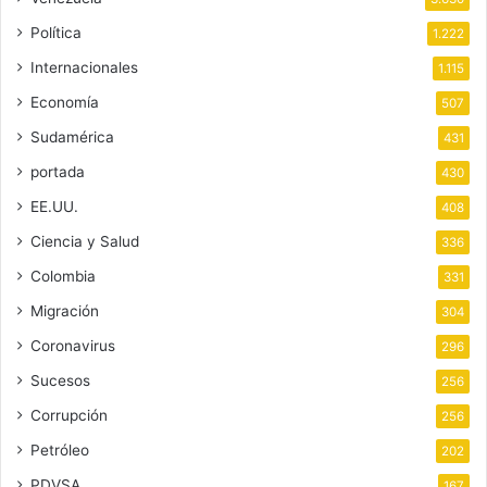
Política
1.222
Internacionales
1.115
Economía
507
Sudamérica
431
portada
430
EE.UU.
408
Ciencia y Salud
336
Colombia
331
Migración
304
Coronavirus
296
Sucesos
256
Corrupción
256
Petróleo
202
PDVSA
167