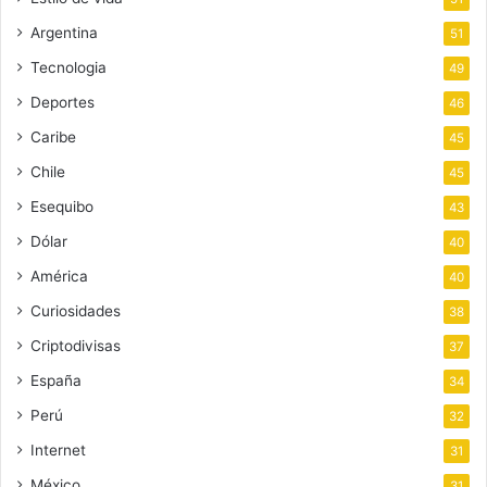
Argentina
51
Tecnologia
49
Deportes
46
Caribe
45
Chile
45
Esequibo
43
Dólar
40
América
40
Curiosidades
38
Criptodivisas
37
España
34
Perú
32
Internet
31
México
31