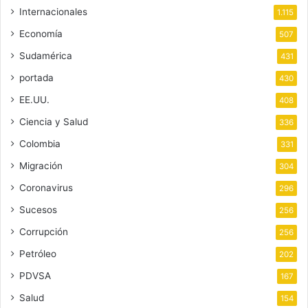
Internacionales
1.115
Economía
507
Sudamérica
431
portada
430
EE.UU.
408
Ciencia y Salud
336
Colombia
331
Migración
304
Coronavirus
296
Sucesos
256
Corrupción
256
Petróleo
202
PDVSA
167
Salud
154