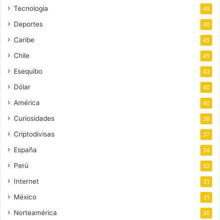
Tecnologia
49
Deportes
46
Caribe
45
Chile
45
Esequibo
43
Dólar
40
América
40
Curiosidades
38
Criptodivisas
37
España
34
Perú
32
Internet
31
México
31
Norteamérica
30