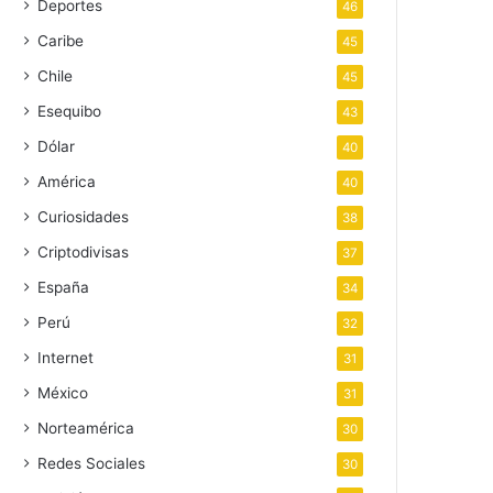
Deportes
46
Caribe
45
Chile
45
Esequibo
43
Dólar
40
América
40
Curiosidades
38
Criptodivisas
37
España
34
Perú
32
Internet
31
México
31
Norteamérica
30
Redes Sociales
30