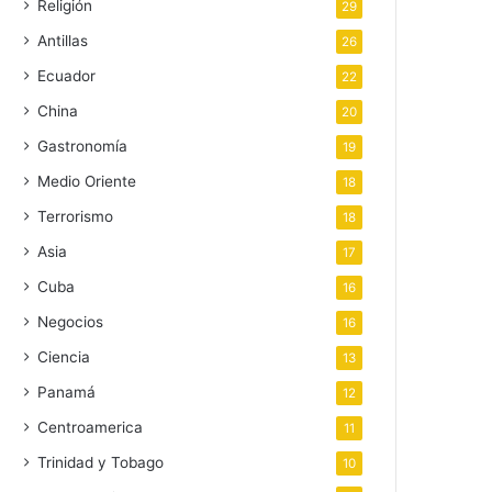
Religión
29
Antillas
26
Ecuador
22
China
20
Gastronomía
19
Medio Oriente
18
Terrorismo
18
Asia
17
Cuba
16
Negocios
16
Ciencia
13
Panamá
12
Centroamerica
11
Trinidad y Tobago
10