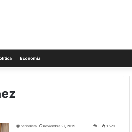
olítica
Economía
nez
periodista
noviembre 27, 2019
1
1.529