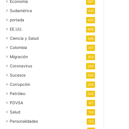
Economía
507
Sudamérica
431
portada
430
EE.UU.
408
Ciencia y Salud
336
Colombia
331
Migración
304
Coronavirus
296
Sucesos
256
Corrupción
256
Petróleo
202
PDVSA
167
Salud
154
Personalidades
133