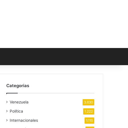
Categorias
Venezuela
3.630
Política
1.222
Internacionales
1.115