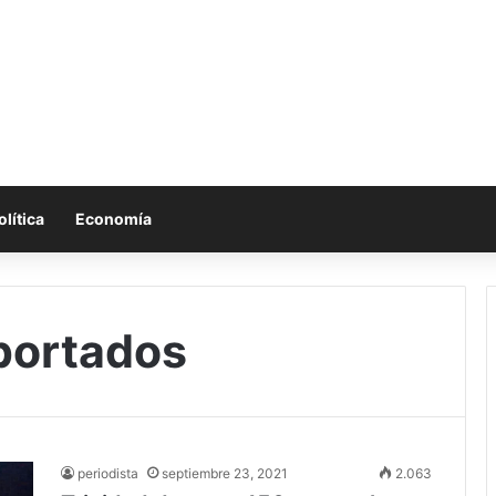
olítica
Economía
portados
periodista
septiembre 23, 2021
2.063