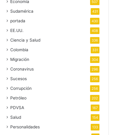
Economía
507
Sudamérica
431
portada
430
EE.UU.
408
Ciencia y Salud
336
Colombia
331
Migración
304
Coronavirus
296
Sucesos
256
Corrupción
256
Petróleo
202
PDVSA
167
Salud
154
Personalidades
133