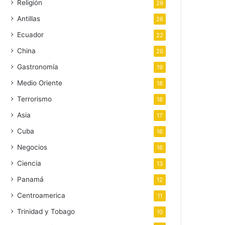
Religión
29
Antillas
26
Ecuador
22
China
20
Gastronomía
19
Medio Oriente
18
Terrorismo
18
Asia
17
Cuba
16
Negocios
16
Ciencia
13
Panamá
12
Centroamerica
11
Trinidad y Tobago
10