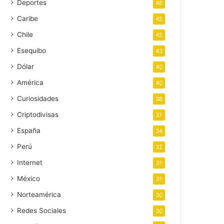
Deportes
46
Caribe
45
Chile
45
Esequibo
43
Dólar
40
América
40
Curiosidades
38
Criptodivisas
37
España
34
Perú
32
Internet
31
México
31
Norteamérica
30
Redes Sociales
30