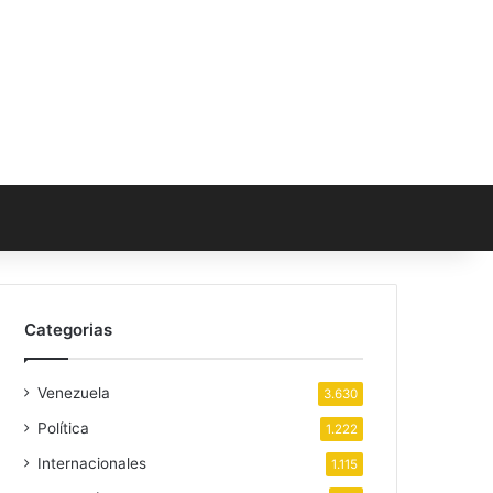
Categorias
Venezuela
3.630
Política
1.222
Internacionales
1.115