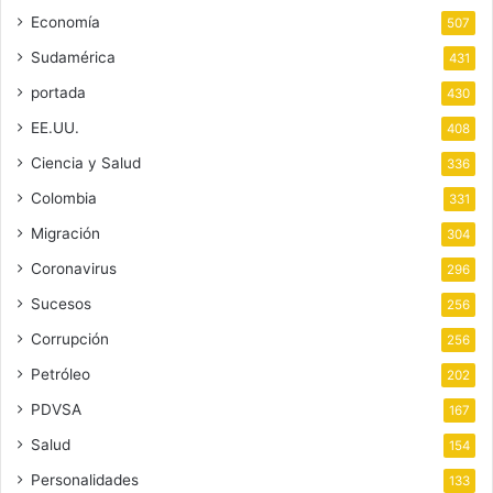
Economía
507
Sudamérica
431
portada
430
EE.UU.
408
Ciencia y Salud
336
Colombia
331
Migración
304
Coronavirus
296
Sucesos
256
Corrupción
256
Petróleo
202
PDVSA
167
Salud
154
Personalidades
133