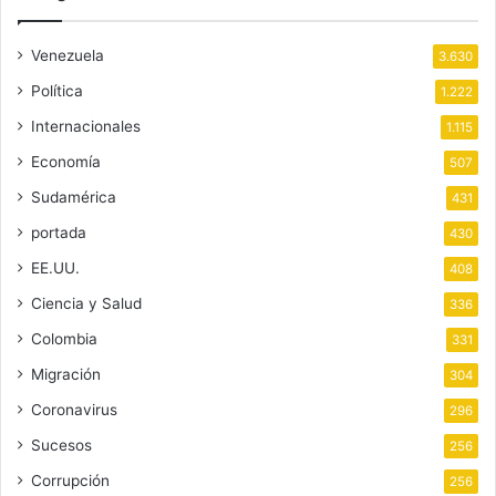
Venezuela
3.630
Política
1.222
Internacionales
1.115
Economía
507
Sudamérica
431
portada
430
EE.UU.
408
Ciencia y Salud
336
Colombia
331
Migración
304
Coronavirus
296
Sucesos
256
Corrupción
256