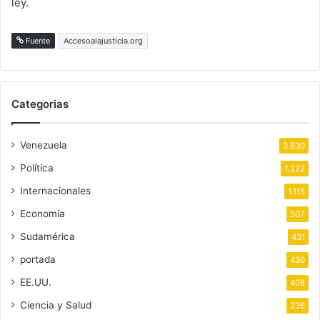
ley.
Fuente
Accesoalajusticia.org
Categorias
Venezuela
3.630
Política
1.222
Internacionales
1.115
Economía
507
Sudamérica
431
portada
430
EE.UU.
408
Ciencia y Salud
336