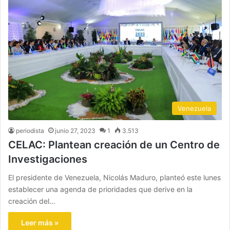
Venezuela
periodista
junio 27, 2023
1
3.513
CELAC: Plantean creación de un Centro de
Investigaciones
El presidente de Venezuela, Nicolás Maduro, planteó este lunes
establecer una agenda de prioridades que derive en la
creación del…
Leer más »