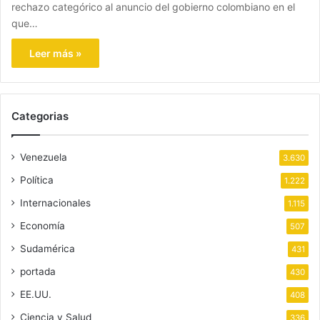
rechazo categórico al anuncio del gobierno colombiano en el
que…
Leer más »
Categorias
Venezuela
3.630
Política
1.222
Internacionales
1.115
Economía
507
Sudamérica
431
portada
430
EE.UU.
408
Ciencia y Salud
336