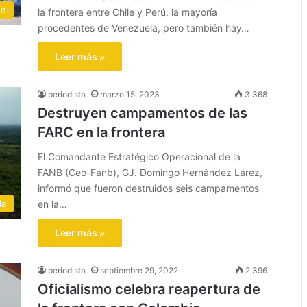
ón
la frontera entre Chile y Perú, la mayoría
procedentes de Venezuela, pero también hay…
Leer más »
periodista
marzo 15, 2023
3.368
Destruyen campamentos de las
FARC en la frontera
El Comandante Estratégico Operacional de la
FANB (Ceo-Fanb), GJ. Domingo Hernández Lárez,
informó que fueron destruidos seis campamentos
en la…
la
Leer más »
periodista
septiembre 29, 2022
2.396
Oficialismo celebra reapertura de