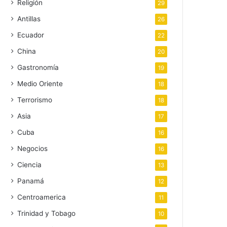
Religión
29
Antillas
26
Ecuador
22
China
20
Gastronomía
19
Medio Oriente
18
Terrorismo
18
Asia
17
Cuba
16
Negocios
16
Ciencia
13
Panamá
12
Centroamerica
11
Trinidad y Tobago
10