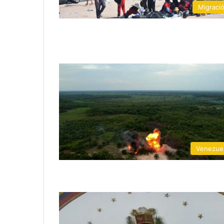
Migraci
Venezue