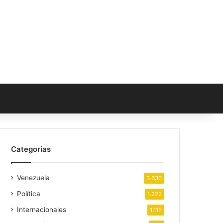
Categorias
Venezuela
3.630
Política
1.222
Internacionales
1.115