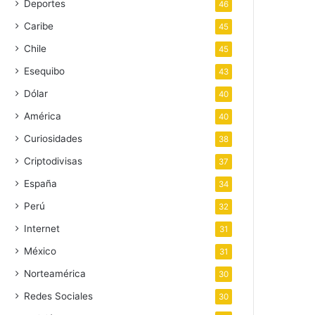
Deportes
46
Caribe
45
Chile
45
Esequibo
43
Dólar
40
América
40
Curiosidades
38
Criptodivisas
37
España
34
Perú
32
Internet
31
México
31
Norteamérica
30
Redes Sociales
30