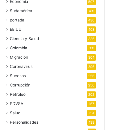
Economía
507
Sudamérica
431
portada
430
EE.UU.
408
Ciencia y Salud
336
Colombia
331
Migración
304
Coronavirus
296
Sucesos
256
Corrupción
256
Petróleo
202
PDVSA
167
Salud
154
Personalidades
133