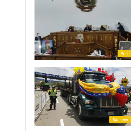
Políti
Sudaméri