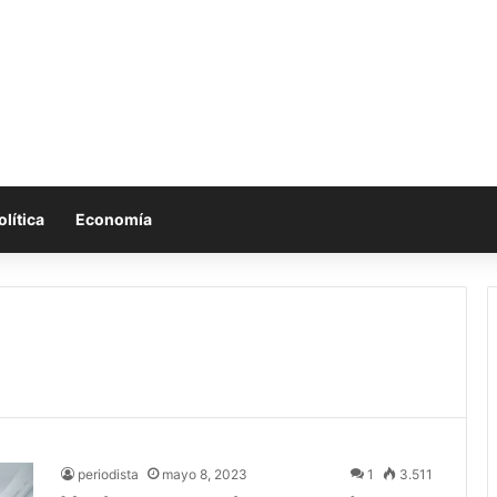
olítica
Economía
periodista
mayo 8, 2023
1
3.511