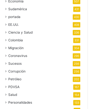
Economía
507
Sudamérica
431
portada
430
EE.UU.
408
Ciencia y Salud
336
Colombia
331
Migración
304
Coronavirus
296
Sucesos
256
Corrupción
256
Petróleo
202
PDVSA
167
Salud
154
Personalidades
133