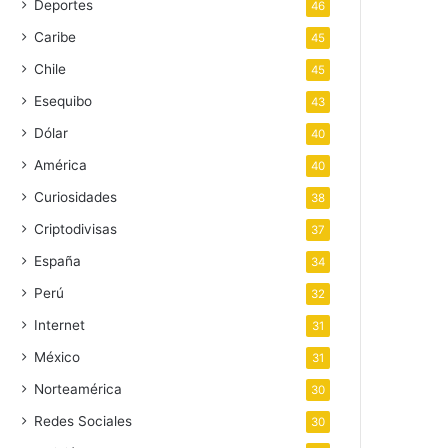
Deportes
46
Caribe
45
Chile
45
Esequibo
43
Dólar
40
América
40
Curiosidades
38
Criptodivisas
37
España
34
Perú
32
Internet
31
México
31
Norteamérica
30
Redes Sociales
30