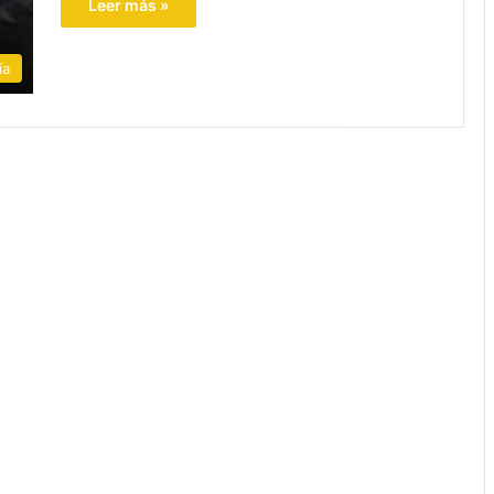
Leer más »
ía