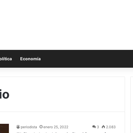
olítica
Economía
io
periodista
enero 25, 2022
3
2.083