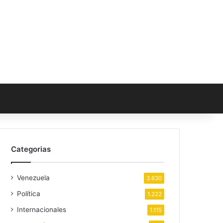
Categorias
Venezuela
3.630
Política
1.222
Internacionales
1.115