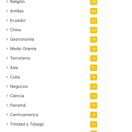
Religión
29
Antillas
26
Ecuador
22
China
20
Gastronomía
19
Medio Oriente
18
Terrorismo
18
Asia
17
Cuba
16
Negocios
16
Ciencia
13
Panamá
12
Centroamerica
11
Trinidad y Tobago
10