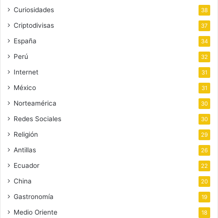
Curiosidades
38
Criptodivisas
37
España
34
Perú
32
Internet
31
México
31
Norteamérica
30
Redes Sociales
30
Religión
29
Antillas
26
Ecuador
22
China
20
Gastronomía
19
Medio Oriente
18