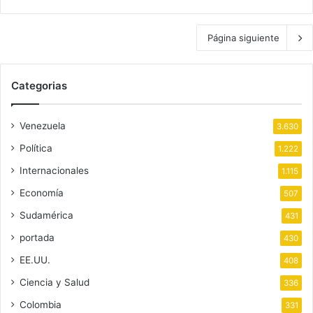
Página siguiente
Categorias
Venezuela
3.630
Política
1.222
Internacionales
1.115
Economía
507
Sudamérica
431
portada
430
EE.UU.
408
Ciencia y Salud
336
Colombia
331