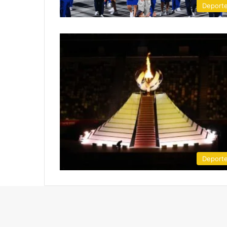
Deport
Deport