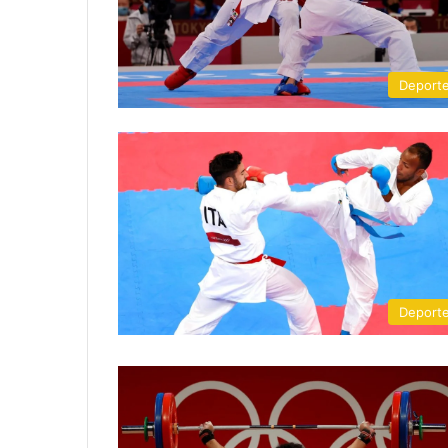
Deport
Deport