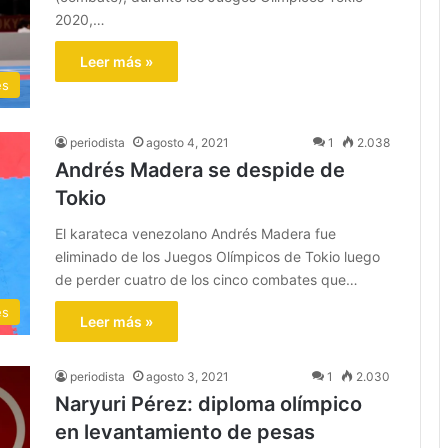
2020,…
Leer más »
es
periodista
agosto 4, 2021
1
2.038
Andrés Madera se despide de
Tokio
El karateca venezolano Andrés Madera fue
eliminado de los Juegos Olímpicos de Tokio luego
de perder cuatro de los cinco combates que…
es
Leer más »
periodista
agosto 3, 2021
1
2.030
Naryuri Pérez: diploma olímpico
en levantamiento de pesas