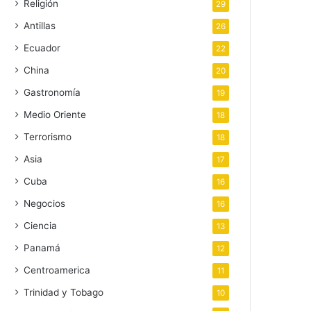
Religión
29
Antillas
26
Ecuador
22
China
20
Gastronomía
19
Medio Oriente
18
Terrorismo
18
Asia
17
Cuba
16
Negocios
16
Ciencia
13
Panamá
12
Centroamerica
11
Trinidad y Tobago
10