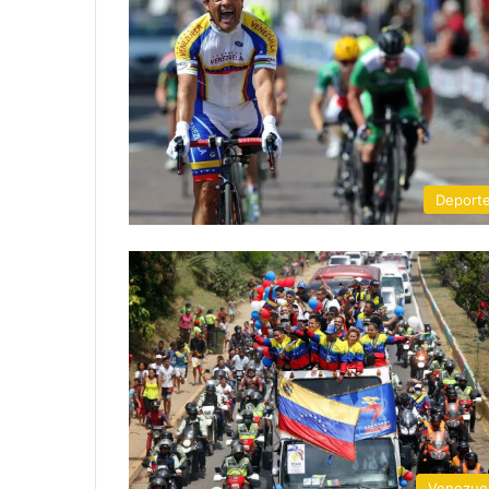
Deport
Venezue