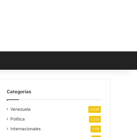
Categorias
Venezuela
3.630
Política
1.222
Internacionales
1.115