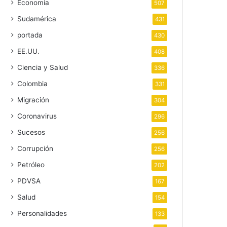
Economía
507
Sudamérica
431
portada
430
EE.UU.
408
Ciencia y Salud
336
Colombia
331
Migración
304
Coronavirus
296
Sucesos
256
Corrupción
256
Petróleo
202
PDVSA
167
Salud
154
Personalidades
133