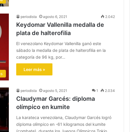
periodista
agosto 6, 2021
2.042
Keydomar Vallenilla medalla de
plata de halterofilia
El venezolano Keydomar Vallenilla ganó este
sábado la medalla de plata de halterofilia en la
categoría de 96 kg, por…
Leer más »
es
periodista
agosto 5, 2021
1
2.034
Claudymar Garcés: diploma
olímpico en kumite
La karateca venezolana, Claudymar Garcés logró
diploma olímpico en -61 kilogramos del kumite
(combate), durante los Juegos Olímpicos Tokio