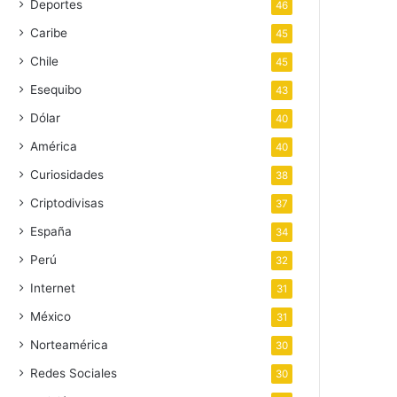
Deportes
46
Caribe
45
Chile
45
Esequibo
43
Dólar
40
América
40
Curiosidades
38
Criptodivisas
37
España
34
Perú
32
Internet
31
México
31
Norteamérica
30
Redes Sociales
30