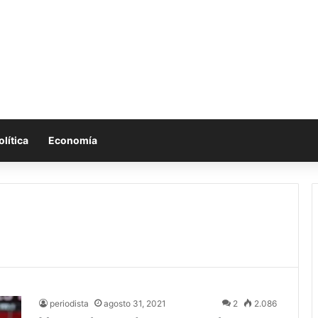
olítica
Economía
periodista
agosto 31, 2021
2
2.086