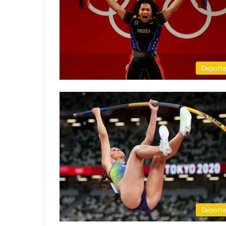
Deport
Deport