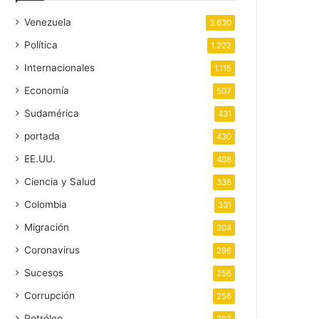
Venezuela
3.630
Política
1.222
Internacionales
1.115
Economía
507
Sudamérica
431
portada
430
EE.UU.
408
Ciencia y Salud
336
Colombia
331
Migración
304
Coronavirus
296
Sucesos
256
Corrupción
256
Petróleo