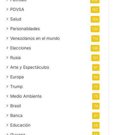
202
PDVSA
167
Salud
154
Personalidades
133
Venezolanos en el mundo
113
Elecciones
108
Rusia
101
Arte y Espectáculos
87
Europa
84
Trump
77
Medio Ambiente
75
Brasil
74
Banca
61
Educación
58
Guyana