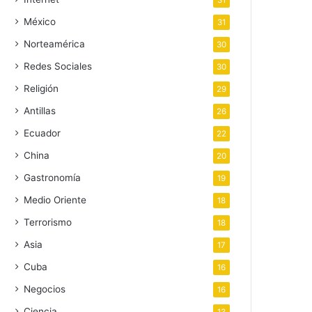
31
México
31
Norteamérica
30
Redes Sociales
30
Religión
29
Antillas
26
Ecuador
22
China
20
Gastronomía
19
Medio Oriente
18
Terrorismo
18
Asia
17
Cuba
16
Negocios
16
Ciencia