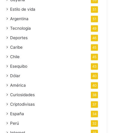
55
Estilo de vida
51
Argentina
51
Tecnologia
49
Deportes
46
Caribe
45
Chile
45
Esequibo
43
Dólar
40
América
40
Curiosidades
38
Criptodivisas
37
España
34
Perú
32
Internet