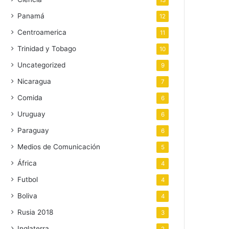
13
Panamá
12
Centroamerica
11
Trinidad y Tobago
10
Uncategorized
9
Nicaragua
7
Comida
6
Uruguay
6
Paraguay
6
Medios de Comunicación
5
África
4
Futbol
4
Boliva
4
Rusia 2018
3
Inglaterra