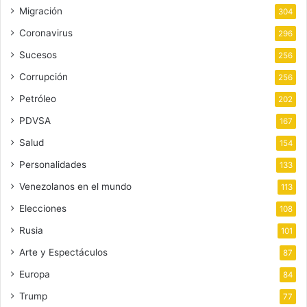
Migración
304
Coronavirus
296
Sucesos
256
Corrupción
256
Petróleo
202
PDVSA
167
Salud
154
Personalidades
133
Venezolanos en el mundo
113
Elecciones
108
Rusia
101
Arte y Espectáculos
87
Europa
84
Trump
77