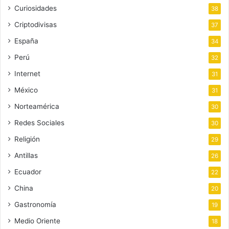
Curiosidades
38
Criptodivisas
37
España
34
Perú
32
Internet
31
México
31
Norteamérica
30
Redes Sociales
30
Religión
29
Antillas
26
Ecuador
22
China
20
Gastronomía
19
Medio Oriente
18