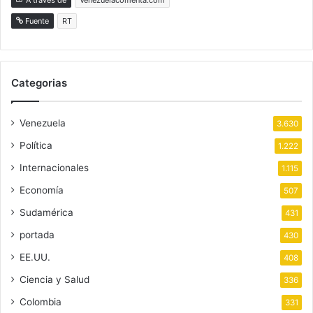
Fuente
RT
Categorias
Venezuela
3.630
Política
1.222
Internacionales
1.115
Economía
507
Sudamérica
431
portada
430
EE.UU.
408
Ciencia y Salud
336
Colombia
331