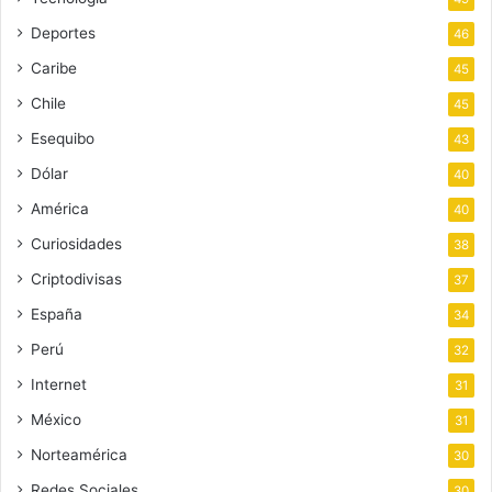
Deportes
46
Caribe
45
Chile
45
Esequibo
43
Dólar
40
América
40
Curiosidades
38
Criptodivisas
37
España
34
Perú
32
Internet
31
México
31
Norteamérica
30
Redes Sociales
30