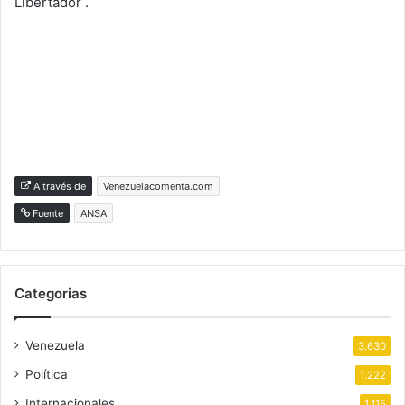
Libertador .
A través de
Venezuelacomenta.com
Fuente
ANSA
Categorias
Venezuela
3.630
Política
1.222
Internacionales
1.115