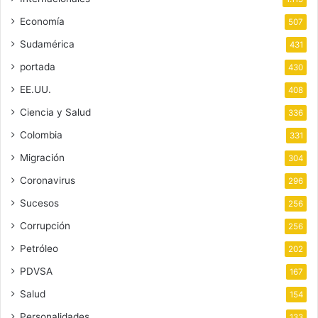
Economía
507
Sudamérica
431
portada
430
EE.UU.
408
Ciencia y Salud
336
Colombia
331
Migración
304
Coronavirus
296
Sucesos
256
Corrupción
256
Petróleo
202
PDVSA
167
Salud
154
Personalidades
133