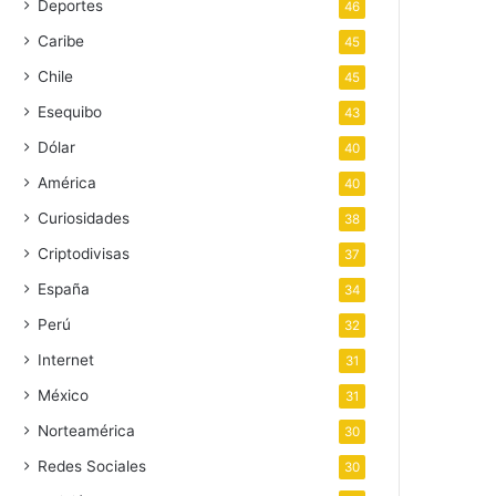
Deportes
46
Caribe
45
Chile
45
Esequibo
43
Dólar
40
América
40
Curiosidades
38
Criptodivisas
37
España
34
Perú
32
Internet
31
México
31
Norteamérica
30
Redes Sociales
30