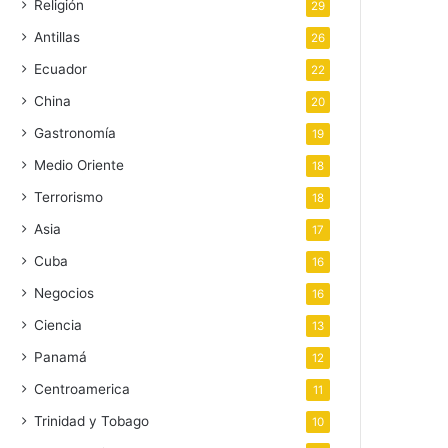
Religión
29
Antillas
26
Ecuador
22
China
20
Gastronomía
19
Medio Oriente
18
Terrorismo
18
Asia
17
Cuba
16
Negocios
16
Ciencia
13
Panamá
12
Centroamerica
11
Trinidad y Tobago
10