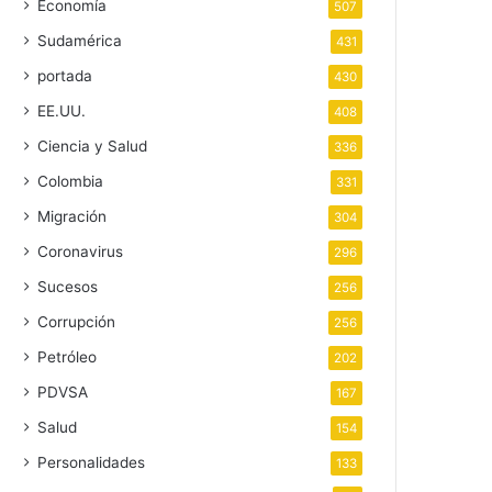
Economía
507
Sudamérica
431
portada
430
EE.UU.
408
Ciencia y Salud
336
Colombia
331
Migración
304
Coronavirus
296
Sucesos
256
Corrupción
256
Petróleo
202
PDVSA
167
Salud
154
Personalidades
133