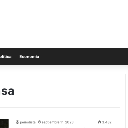
olítica
Economía
nsa
periodista
septiembre 11, 2023
3.482