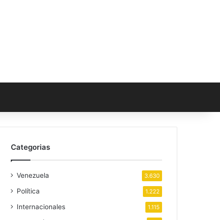
Categorias
Venezuela
3.630
Política
1.222
Internacionales
1.115