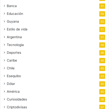
Banca
61
Educación
58
Guyana
55
Estilo de vida
51
Argentina
51
Tecnologia
49
Deportes
46
Caribe
45
Chile
45
Esequibo
43
Dólar
40
América
40
Curiosidades
38
Criptodivisas
37