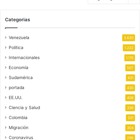
Categorias
Venezuela
3.630
Política
1.222
Internacionales
1.115
Economía
507
Sudamérica
431
portada
430
EE.UU.
408
Ciencia y Salud
336
Colombia
331
Migración
304
Coronavirus
296