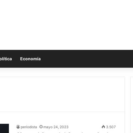
olítica
Economía
periodista
mayo 24, 2023
3.507