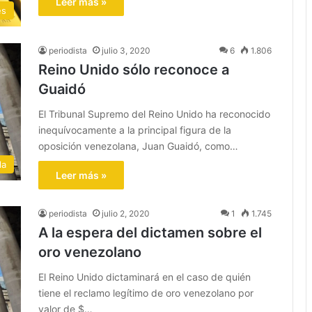
Leer más »
es
periodista
julio 3, 2020
6
1.806
Reino Unido sólo reconoce a
Guaidó
El Tribunal Supremo del Reino Unido ha reconocido
inequívocamente a la principal figura de la
oposición venezolana, Juan Guaidó, como…
la
Leer más »
periodista
julio 2, 2020
1
1.745
A la espera del dictamen sobre el
oro venezolano
El Reino Unido dictaminará en el caso de quién
tiene el reclamo legítimo de oro venezolano por
valor de $…