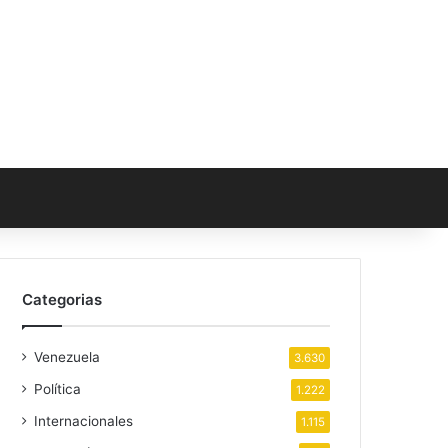
Categorias
Venezuela
3.630
Política
1.222
Internacionales
1.115