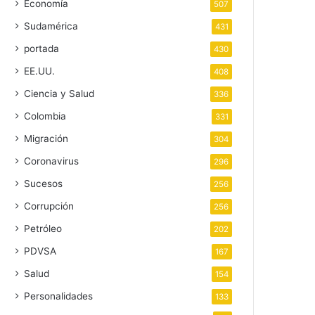
Economía
507
Sudamérica
431
portada
430
EE.UU.
408
Ciencia y Salud
336
Colombia
331
Migración
304
Coronavirus
296
Sucesos
256
Corrupción
256
Petróleo
202
PDVSA
167
Salud
154
Personalidades
133