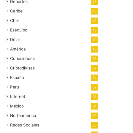
Deportes
46
Caribe
45
Chile
45
Esequibo
43
Dólar
40
América
40
Curiosidades
38
Criptodivisas
37
España
34
Perú
32
Internet
31
México
31
Norteamérica
30
Redes Sociales
30