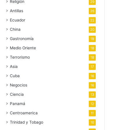
Religión
29
Antillas
26
Ecuador
22
China
20
Gastronomía
19
Medio Oriente
18
Terrorismo
18
Asia
17
Cuba
16
Negocios
16
Ciencia
13
Panamá
12
Centroamerica
11
Trinidad y Tobago
10